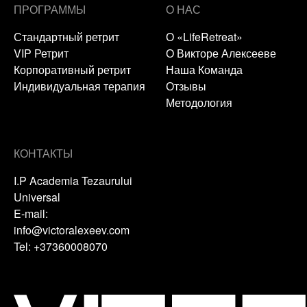
ПРОГРАММЫ
О НАС
Стандартный ретрит
О «LifeRetreat»
VIP Ретрит
О Викторе Алексееве
Корпоративный ретрит
Наша Команда
Индивидуальная терапия
Отзывы
Методология
КОНТАКТЫ
I.P Academia Tezaurului
Universal
E-mail:
info@victoralexeev.com
Tel: +37360008070