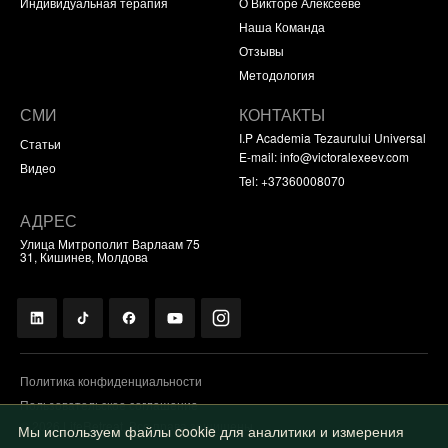
Индивидуальная терапия
О Викторе Алексееве
Наша Команда
Отзывы
Методология
СМИ
КОНТАКТЫ
I.P Academia Tezaurului Universal
Статьи
E-mail:
info@victoralexeev.com
Видео
Tel: +37360008070
АДРЕС
Улица Митрополит Варлаам 75
31, Кишинев, Молдова
Политика конфиденциальности
Пользовательское соглашение
© 2026 LifeRetreat. Все права защищены.
Мы используем файлы cookie для аналитики и измерения