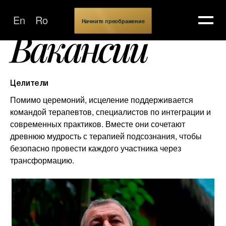
Команда
&
Наша Команда
En
Ro
Начните преображение
Вакансии
Целители
Помимо церемоний, исцеление поддерживается
командой терапевтов, специалистов по интеграции и
современных практиков. Вместе они сочетают
древнюю мудрость с терапией подсознания, чтобы
безопасно провести каждого участника через
трансформацию.