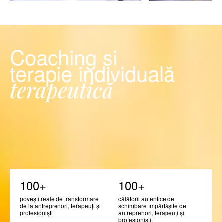
Coaching și
terapie individuală
terapeutică
100+
100+
povești reale de transformare
călătorii autentice de
de la antreprenori, terapeuți și
schimbare împărtășite de
profesioniști
antreprenori, terapeuți și
profesioniști.