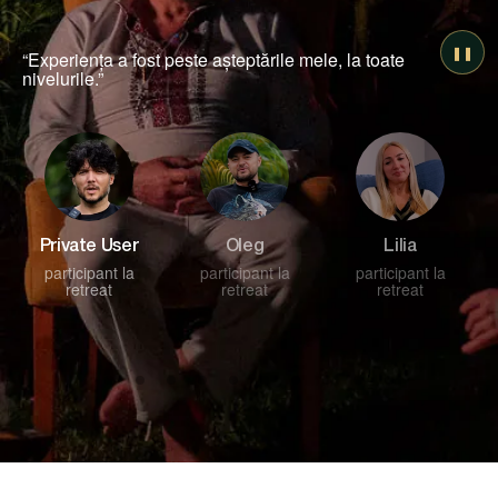
❚❚
“Retreatul mi-a oferit o nouă perspectivă asupra vieții
mele.”
Oleg
Lilia
Private User
participant la
participant la
participant la
retreat
retreat
retreat