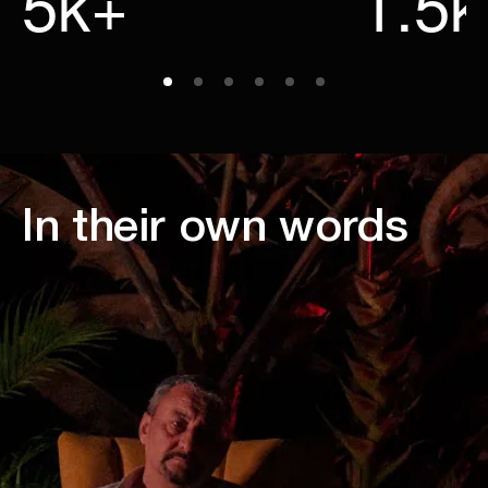
5k+
1.5
In their own words