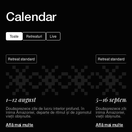
Calendar
Evenimente speciale de tip retreat, workshopuri și
Toate
Retreaturi
Live
experiențe imersive axate pe inspirație, conexiune și
claritate personală.
Retreat standard
Retreat standard
Află mai multe
1–12 august
5–16 septembr
Douăsprezece zile de lucru interior profund, în
Douăsprezece zile de 
inima Amazoniei, departe de ritmul și de zgomotul
inima Amazoniei, dep
vieții obișnuite.
vieții obișnuite.
Află mai multe
Află mai multe