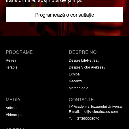
Programează o consultație
PROGRAME
DESPRE NOI
Retreat
Despre LifeRetreat
Terapie
Despre Victor Alekseev
Echipă
Recenzii
Metodologie
MEDIA
CONTACTE
I.P Academia Tezaurului Universal
Articole
E-mail:
info@victoralexeev.com
Videoclipuri
Tel: +37360008070